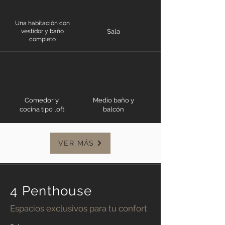
Una habitación con
vestidor y baño
Sala
completo
Comedor y
Medio baño y
cocina tipo loft
balcón
VER MÁS
4 Penthouse
Espacios exclusivos para tu confort